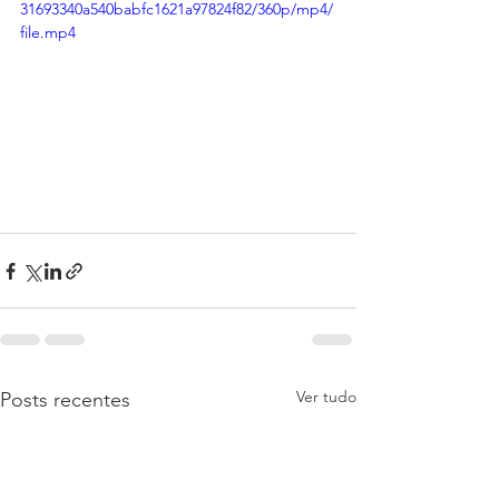
31693340a540babfc1621a97824f82/360p/mp4/
file.mp4
Ver tudo
Posts recentes